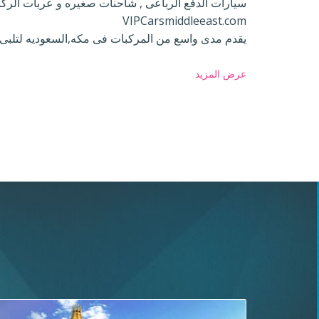
سيارات الدفع الرباعى , شاحنات صغيره و عربات الركا
VIPCarsmiddleeast.com
يقدم مدى واسع من المركبات فى مكه,السعوديه لتلبى
عرض المزيد
عروض شاملة لتأجير السيارات في الخرج