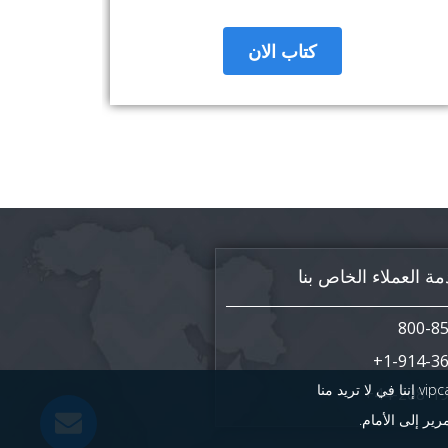
كتاب الان
ة العملاء الخاص بنا
800-8
1-914-36
نستخدم ملفات تعريف الارتباط لمنح زوارنا تجربة أفضل ومخصصة أكثر. إذا كنت vipcarsmiddleeast.com إننا في لا تريد منا
44-208-19
رير إلى الأمام.