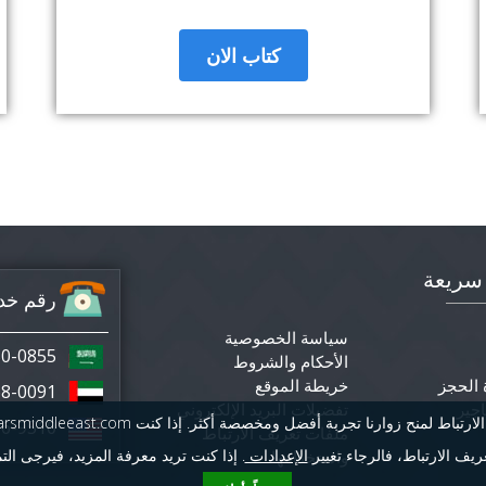
كتاب الان
سريعة
رقم خدم
سياسة الخصوصية
50-0855
الأحكام والشروط
 الحجز
خريطة الموقع
8-0091+
اجير
تفضيلات البريد الإلكتروني
6-9510+
ملفات تعريف الارتباط
يف الارتباط، فالرجاء تغيير
الإعدادات
. إذا كنت تريد معرفة المزيد، فيرجى التم
واستخدامها