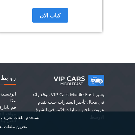
كتاب الان
روابط 
الرئيسية
يعتبر VIP Cars Middle East موقع رائد
عنّا
في مجال تأجير السيارات حيث يقدم
قم بادارة
عروض تاجير سيارات قيّمة في الشرق
مواقع الت
الاوسط
اتصل بنا
تخزين ملفات تعر